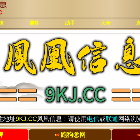
挂
属性
助手
大全
住地址
9KJ.CC
凤凰信息！请使用
电信
或
联通
网络浏
牌
跑狗㊣网