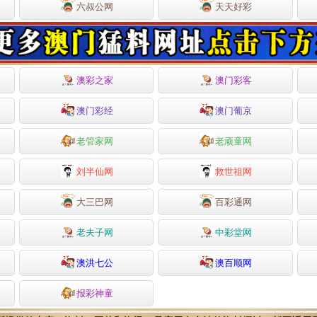
六叔公网
天天好彩
澳彩之家
澳门彩客
澳门彩经
澳门葡京
老管家网
老顽童网
刘半仙网
救世祖网
大三巴网
百彩通网
老夫子网
中彩堂网
澳洪七公
澳百顺网
报彩神童