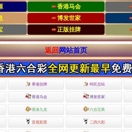
源
香港马会
息
博发世家
宝
正版挂牌
返回
网站首页
香港挂牌
特区总站
香港马会
博发世家
香港九龙
六合宝典
亚视彩票
二四六彩