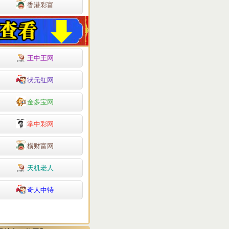
香港彩富
王中王网
状元红网
金多宝网
掌中彩网
横财富网
天机老人
奇人中特