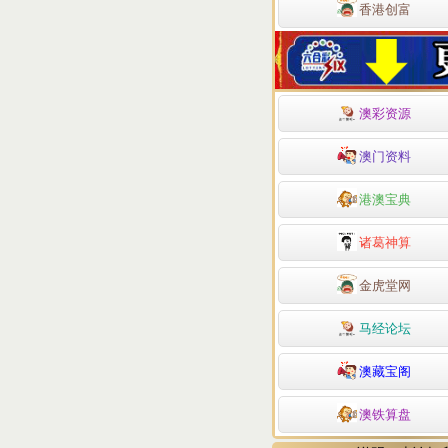
香港创富
澳彩资源
澳门资料
港澳宝典
诸葛神算
金虎堂网
马经论坛
澳藏宝阁
澳铁算盘