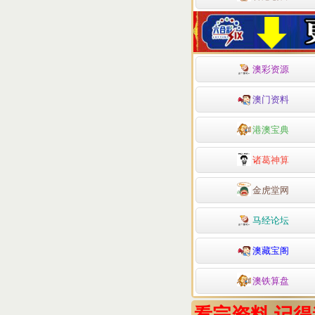
澳彩资源
澳门资料
港澳宝典
诸葛神算
金虎堂网
马经论坛
澳藏宝阁
澳铁算盘