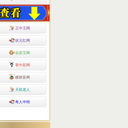
王中王网
状元红网
金多宝网
掌中彩网
横财富网
天机老人
奇人中特